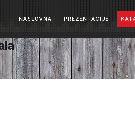
NASLOVNA
PREZENTACIJE
KAT
ala