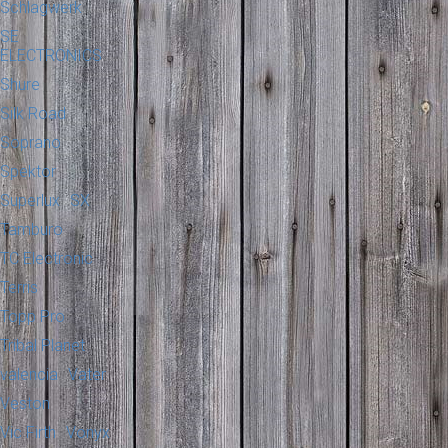
Schlagwerk
SE
ELECTRONICS
Shure
Silk Road
Soprano
Spektor
Superlux
SX
Tamburo
TC Electronic
Terris
Topp Pro
Tribal Planet
valencia
Vater
Veston
Vic Firth
Vonyx