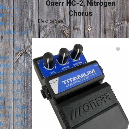
Onerr NC-2, Nitrogen
Hercules
Chorus
Hill Audio
Efekt pedale
Hohner
67,15
€
79,00
€
Istanbul
Janus
Jet City
Jim Dunlop
joyo
Korg
La Bella
Mahalo
Mapex
Mark Audio
Mark Bass
Mark Drum
Master Audio
Medeli
MEINL
Mighty Bright