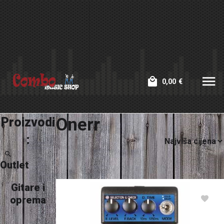
0,00
€
Onerr
Proizvodi
:
Outlet
Gitare i
oprema
Dijelovi za