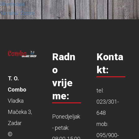
Wharfedale
Yamaha
Zoom
Radn
Konta
o
kt:
T. O.
vrije
Combo
tel:
me:
Vladka
023/301-
Mačeka 3,
648
Ponedjeljak
Zadar
mob:
- petak:
©
095/900-
08:00-15:00