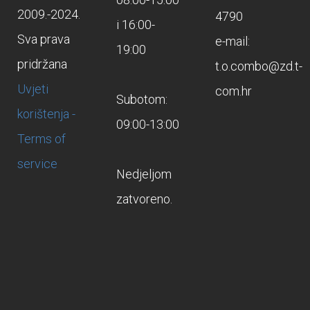
2009.-2024.
4790
i 16:00-
Sva prava
e-mail:
19:00
pridržana
t.o.combo@zd.t-
Uvjeti
com.hr
Subotom:
korištenja -
09:00-13:00
Terms of
service
Nedjeljom
zatvoreno.