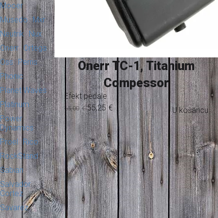
Mooer
Musedo
Mxr
Neutrik
Nux
Onerr
Ortega
Oss
Perris
Onerr TC-1, Titanium
Phonic
Compessor
Planet Waves
Efekt pedale
Platinum
55,25
€
65,00
€
U košaricu
Power
Dynamics
Proel
Rico
RockStand
Sabian
Salvador
Cortez
Savarez