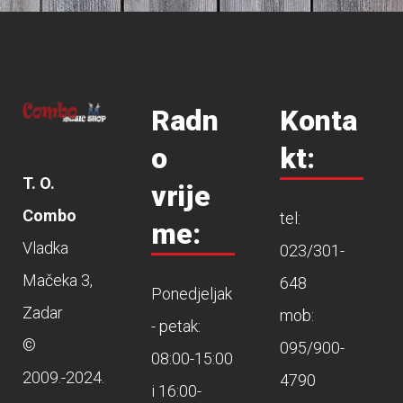
Radn
Konta
o
kt:
T. O.
vrije
Combo
tel:
me:
Vladka
023/301-
Mačeka 3,
648
Ponedjeljak
Zadar
mob:
- petak:
©
095/900-
08:00-15:00
2009.-2024.
4790
i 16:00-