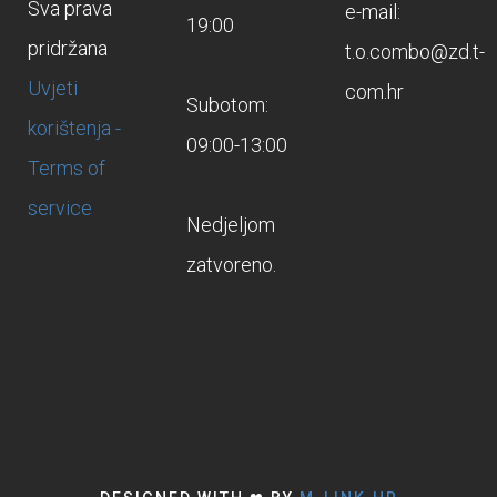
Sva prava
e-mail:
19:00
pridržana
t.o.combo@zd.t-
Uvjeti
com.hr
Subotom:
korištenja -
09:00-13:00
Terms of
service
Nedjeljom
zatvoreno.