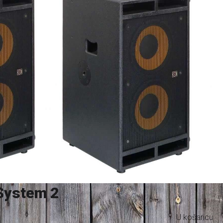
System 2
U košaricu