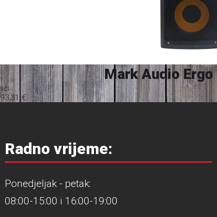
Mark Audio Ergo
ici
193,31
€
Radno vrijeme:
Ponedjeljak - petak:
08:00-15:00 i 16:00-19:00