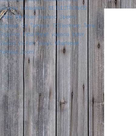
Savarez
Schlagwerk
SE ELECTRONICS
Shure
Silk Road
Soprano
Spektor
Superlux
SX
Tamburo
TC Electronic
Terris
Topp Pro
Tribal Planet
valencia
Vater
Veston
Vic Firth
Vonyx
Wharfedale
Yamaha
Zoom