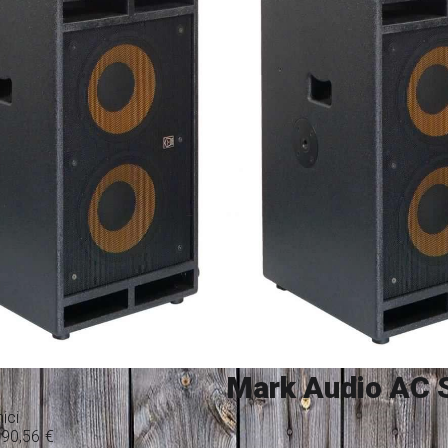
Mark Audio AC 
ici
790,56
€