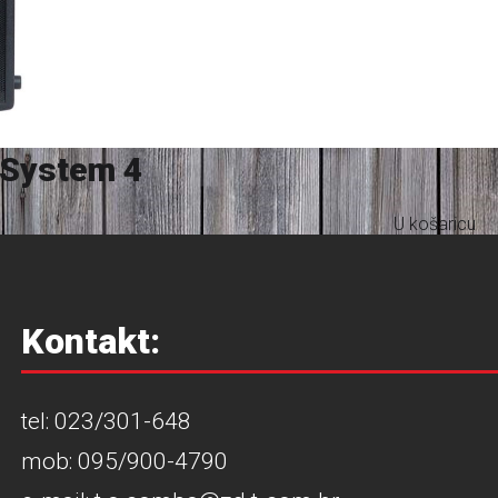
 System 4
U košaricu
Kontakt:
tel: 023/301-648
mob: 095/900-4790