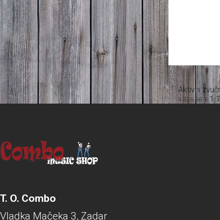
Aktivni zvučn
1.
1.325,90
€
T. O. Combo
Vladka Mačeka 3, Zadar