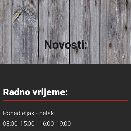
N
o
v
o
s
t
i
:
Radno vrijeme:
Ponedjeljak - petak:
08:00-15:00 i 16:00-19:00