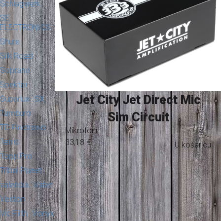
Schlagwerk
SE
ELECTRONICS
Shure
Silk Road
Soprano
Spektor
Jet City Jet Direct Mic
Superlux
SX
Tamburo
Sim Circuit
TC Electronic
Mikrofoni
Terris
33,18
€
U košaricu
Topp Pro
Tribal Planet
valencia
Vater
Veston
Vic Firth
Vonyx