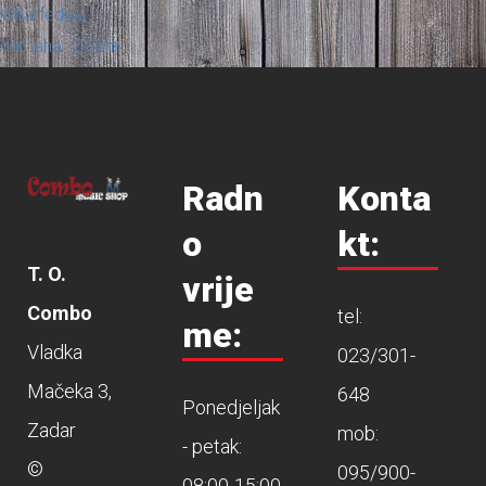
Wharfedale
Yamaha
Zoom
Radn
Konta
o
kt:
T. O.
vrije
Combo
tel:
me:
Vladka
023/301-
Mačeka 3,
648
Ponedjeljak
Zadar
mob:
- petak:
©
095/900-
08:00-15:00