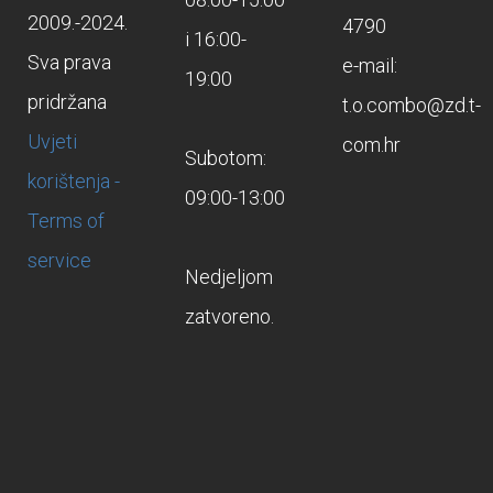
2009.-2024.
4790
i 16:00-
Sva prava
e-mail:
19:00
pridržana
t.o.combo@zd.t-
Uvjeti
com.hr
Subotom:
korištenja -
09:00-13:00
Terms of
service
Nedjeljom
zatvoreno.