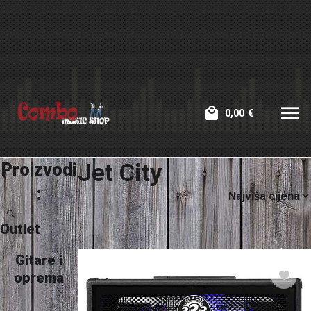
0,00
€
Jet City
Proizvodi
:
Outlet
Gitare i
oprema
Dijelovi za