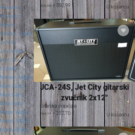
392,99
€
436,66
€
U košaricu
Hercules
Hill Audio
Hohner
Istanbul
Janus
Jet City
Jim Dunlop
joyo
Korg
La Bella
Mahalo
Mapex
JCA-24S, Jet City gitarski
Mark Audio
Mark Bass
zvučnik 2x12"
Mark Drum
Gitarska pojačala
Master Audio
237,70
€
264,11
€
U košaricu
Medeli
MEINL
Mighty Bright