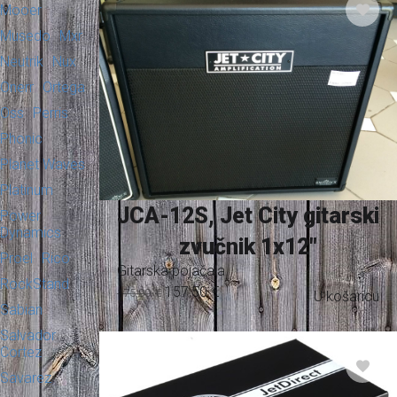
Mooer
Musedo
Mxr
Neutrik
Nux
Onerr
Ortega
Oss
Perris
Phonic
Planet Waves
Platinum
JCA-12S, Jet City gitarski
Power
Dynamics
zvučnik 1x12"
Proel
Rico
Gitarska pojačala
RockStand
157,50
€
175,00
€
U košaricu
Sabian
Salvador
Cortez
Savarez