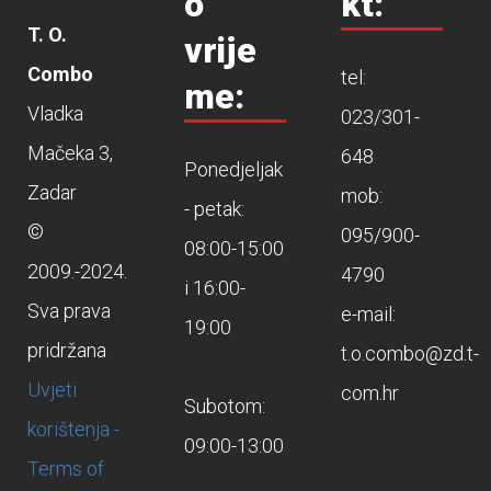
o
kt:
T. O.
vrije
Combo
tel:
me:
Vladka
023/301-
Mačeka 3,
648
Ponedjeljak
Zadar
mob:
- petak:
©
095/900-
08:00-15:00
2009.-2024.
4790
i 16:00-
Sva prava
e-mail:
19:00
pridržana
t.o.combo@zd.t-
Uvjeti
com.hr
Subotom:
korištenja -
09:00-13:00
Terms of