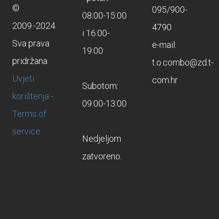
©
095/900-
08:00-15:00
2009.-2024.
4790
i 16:00-
Sva prava
e-mail:
19:00
pridržana
t.o.combo@zd.t-
Uvjeti
com.hr
Subotom:
korištenja -
09:00-13:00
Terms of
service
Nedjeljom
zatvoreno.