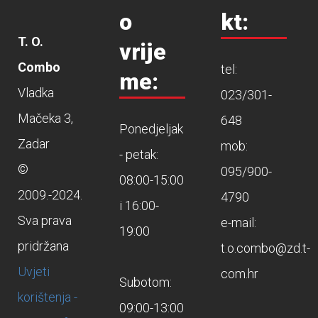
o
kt:
T. O.
vrije
Combo
tel:
me:
Vladka
023/301-
Mačeka 3,
648
Ponedjeljak
Zadar
mob:
- petak:
©
095/900-
08:00-15:00
2009.-2024.
4790
i 16:00-
Sva prava
e-mail:
19:00
pridržana
t.o.combo@zd.t-
Uvjeti
com.hr
Subotom:
korištenja -
09:00-13:00