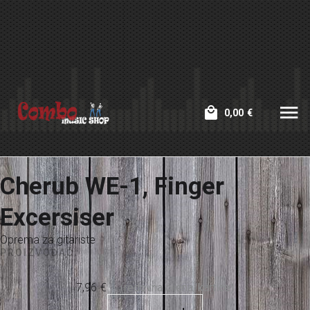
0,00
€
Cherub WE-1, Finger
Excersiser
Oprema za gitariste
PROIZVOĐAČ:
7,96
€