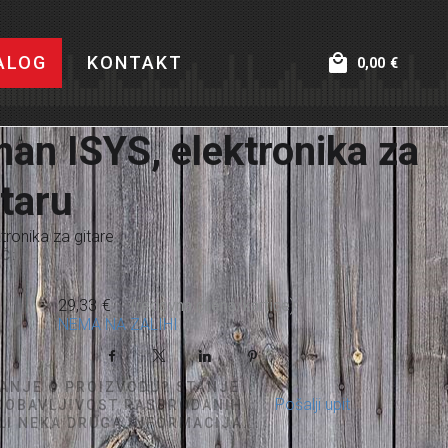
ALOG
KONTAKT
0,00
€
an ISYS, elektronika za
itaru
tronika za gitare
Č:
29,33
€
NEMA NA ZALIHI
Facebook
X
LinkedIn
Pinterest
TANJE O PROIZVODU? STANJE
Pošalji upit
 DOBAVLJIVOST RASPRODANIH
ILI NEKA DRUGA INFORMACIJA...