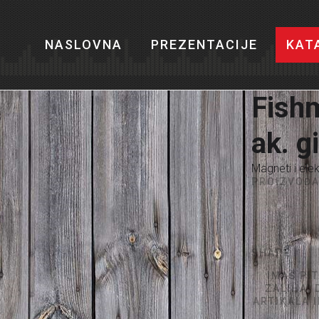
NASLOVNA
PREZENTACIJE
KAT
Fishm
ak. g
Magneti i elek
PROIZVOĐA
SHARE
IMAŠ PI
ZALIHA,
ARTIKALA 